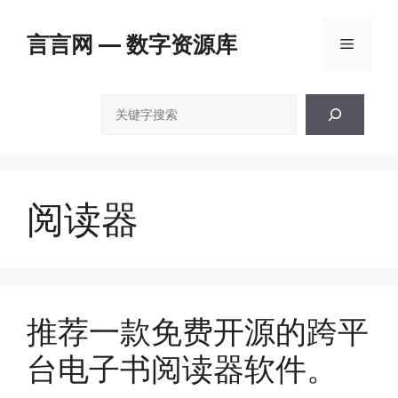
跳
至
言言网 — 数字资源库
菜
内
容
单
搜
索
阅读器
推荐一款免费开源的跨平
台电子书阅读器软件。