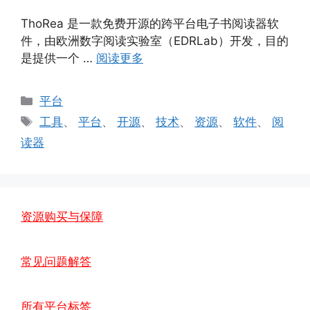
ThoRea 是一款免费开源的跨平台电子书阅读器软
件，由欧洲数字阅读实验室（EDRLab）开发，目的
是提供一个 …
阅读更多
分
平台
类
标
工具
、
平台
、
开源
、
技术
、
资源
、
软件
、
阅
签
读器
资源购买与保障
常见问题解答
所有平台标签