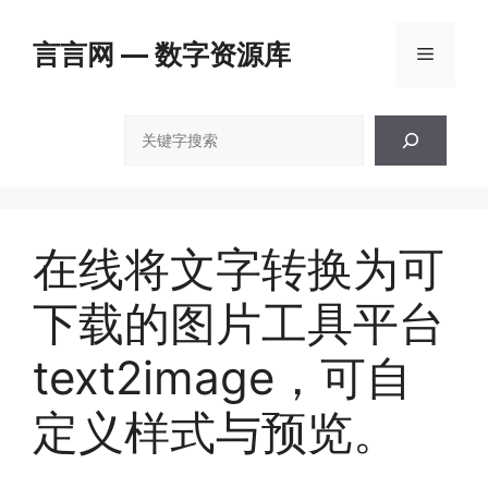
跳
至
言言网 — 数字资源库
菜
内
容
单
搜
索
在线将文字转换为可
下载的图片工具平台
text2image，可自
定义样式与预览。