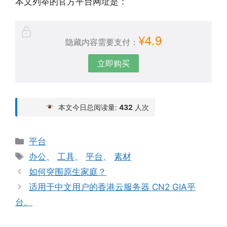
本文列举的官方平台网址是：
¥4.9
隐藏内容需要支付：
立即购买
本文今日总阅读量:
432
人次
分
平台
类
标
办公
、
工具
、
平台
、
素材
签
如何突围原生家庭？
适用于中文用户的香港云服务器 CN2 GIA平
台。