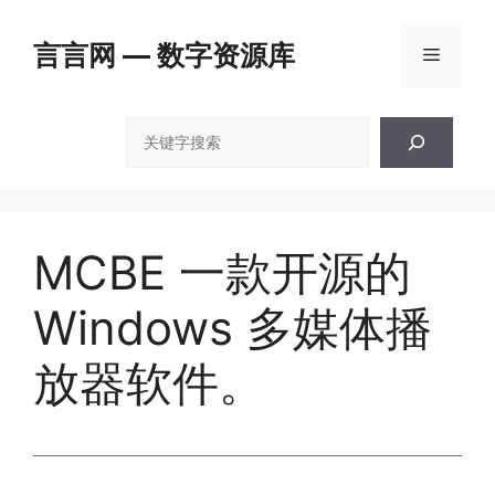
跳
至
言言网 — 数字资源库
菜
内
容
单
搜
索
MCBE 一款开源的
Windows 多媒体播
放器软件。