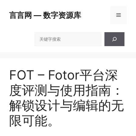
跳
至
言言网 — 数字资源库
菜
内
容
单
搜
索
FOT – Fotor平台深
度评测与使用指南：
解锁设计与编辑的无
限可能。