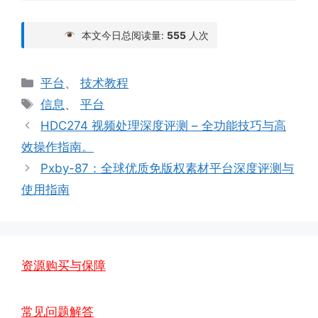
本文今日总阅读量:
555
人次
分
平台
、
技术教程
类
标
信息
、
平台
签
HDC274 视频处理深度评测 – 全功能技巧与高
效操作指南。
Pxby-87：全球优质免版权素材平台深度评测与
使用指南
资源购买与保障
常见问题解答